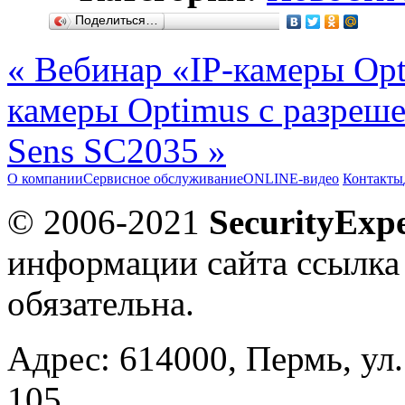
Поделиться…
« Вебинар «IP-камеры Op
камеры Optimus с разреше
Sens SC2035 »
О компании
Сервисное обслуживание
ONLINE-видео
Контакты
© 2006-2021
SecurityExpe
информации сайта ссылка
обязательна.
Адрес: 614000, Пермь, ул.
105