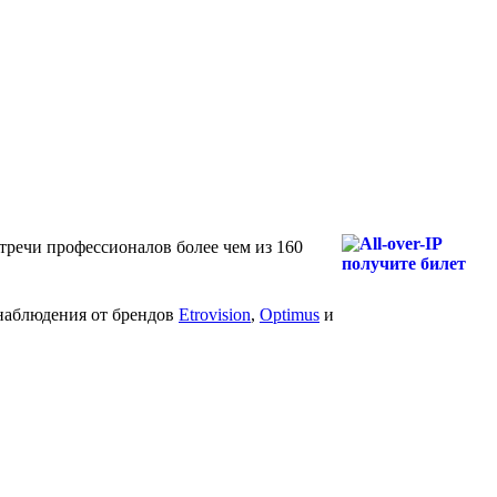
тречи профессионалов более чем из 160
онаблюдения от брендов
Etrovision
,
Optimus
и