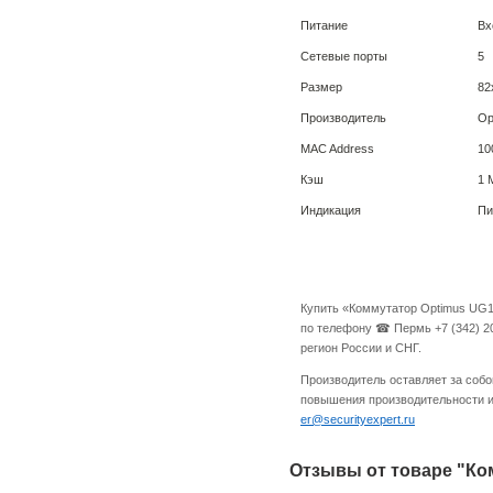
Питание
Вх
Сетевые порты
5
Размер
82
Производитель
Op
MAC Address
10
Кэш
1 
Индикация
Пи
Купить «Коммутатор Optimus UG1
по телефону ☎ Пермь +7 (342) 20
регион России и СНГ.
Производитель оставляет за собо
повышения производительности и 
er@securityexpert.ru
Отзывы от товаре "Ко