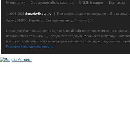
О компании
Сервисное обслуживание
ONLINE-видео
Контакты
© 2006-2021
SecurityExpert.ru
|
При использовании информации сайта ссылка 
Адрес: 614000, Пермь, ул. Екатерининская, д.75, офис 105
Обращаем Ваше внимание на то, что данный сайт носит исключительно информаци
положениями Статьи 437 (2) Гражданского кодекса Российской Федерации. Для по
пожалуйста, обращайтесь к менеджерам компании с помощью специальной формы св
Политика конфиденциальности
|