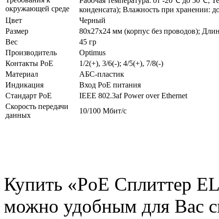
Рабочая температура: от -20℃ до 50℃; Т
окружающей среде
конденсата); Влажность при хранении: до
Цвет
Черный
Размер
80x27x24 мм (корпус без проводов); Дли
Вес
45 гр
Производитель
Optimus
Контакты PoE
1/2(+), 3/6(-); 4/5(+), 7/8(-)
Материал
АБС-пластик
Индикация
Вход PoE питания
Стандарт PoE
IEEE 802.3af Power over Ethernet
Скорость передачи
10/100 Мбит/с
данных
Купить «PoE Сплиттер EL 
можно удобным для Вас с