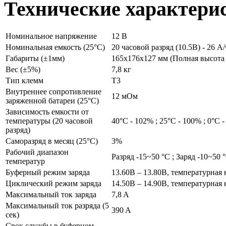
Технические характери
Номинальное напряжение
12 B
Номинальная емкость (25°С)
20 часовой разряд (10.5В) - 26 А/ч
Габариты (±1мм)
165x176x127 мм (Полная высота 
Вес (±5%)
7,8 кг
Тип клемм
T3
Внутреннее сопротивление
12 мОм
заряженной батареи (25°С)
Зависимость емкости от
температуры (20 часовой
40°С - 102% ; 25°С - 100% ; 0°С -
разряд)
Саморазряд в месяц (25°С)
3%
Рабочий диапазон
Разряд -15~50 °С ; Заряд -10~50 
температур
Буферный режим заряда
13.60В – 13.80В, температурная
Циклический режим заряда
14.50В – 14.90В, температурная
Максимальный ток заряда
7,8 A
Максимальный ток разряда (5
390 A
сек)
Срок службы в буферном